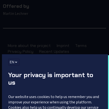
Offered by
Martin Lechner
More about the project
Imprint
Terms
Privacy Policy
Recent Updates
EN
Sponsored by
Your privacy is important to
us
Our website uses cookies to help us remember you and
improve your experience when using the platform.
Cookies also help us to continually develop our service