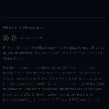
Weitere Hinweise
License
:
CC BY 4.0 Deed
Bitte fülle diesen Feedbackbogen (
https://forms.office.co
m/e/A70FnwY8vU
) aus, nachdem du den Kurs absolviert hast.
Vielen Dank!
Für diesen Kurs sind die benötigten CSV-Dateien bereits
hochgeladen. Wie diese bezogen, angepasst und verändert
worden sind, wird im Notebook erklärt. Die Primärquelle der
Ursprungsdatei ist: Quelle: Umweltbundesamt,
https://ww
w.umweltbundesamt.de/daten/luft/luftdaten/stationen
(Abruf: 17.04.2024). Alle Uhrzeiten sind in der jeweils zum
Messzeitpunkt gültigen Zeit (MEZ bzw. MESZ) angegeben.